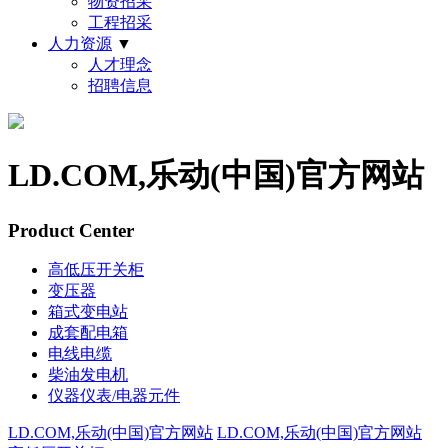
物资招采
工程招采
人力资源
▼
人才理念
招聘信息
LD.COM,乐动(中国)官方网站
Product Center
高低压开关柜
变压器
箱式变电站
成套配电箱
电线电缆
柴油发电机
仪器仪表/电器元件
LD.COM,乐动(中国)官方网站
LD.COM,乐动(中国)官方网站