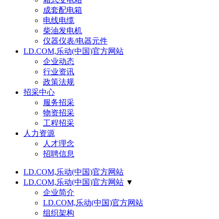
成套配电箱
电线电缆
柴油发电机
仪器仪表/电器元件
LD.COM,乐动(中国)官方网站
企业动态
行业资讯
政策法规
招采中心
服务招采
物资招采
工程招采
人力资源
人才理念
招聘信息
LD.COM,乐动(中国)官方网站
LD.COM,乐动(中国)官方网站
▼
企业简介
LD.COM,乐动(中国)官方网站
组织架构