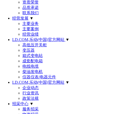
资质荣誉
品质承诺
联系我们
经营发展
▼
主要业务
主要案例
经营业绩
LD.COM,乐动(中国)官方网站
▼
高低压开关柜
变压器
箱式变电站
成套配电箱
电线电缆
柴油发电机
仪器仪表/电器元件
LD.COM,乐动(中国)官方网站
▼
企业动态
行业资讯
政策法规
招采中心
▼
服务招采