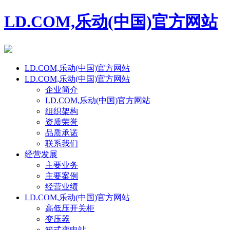
LD.COM,乐动(中国)官方网站
LD.COM,乐动(中国)官方网站
LD.COM,乐动(中国)官方网站
企业简介
LD.COM,乐动(中国)官方网站
组织架构
资质荣誉
品质承诺
联系我们
经营发展
主要业务
主要案例
经营业绩
LD.COM,乐动(中国)官方网站
高低压开关柜
变压器
箱式变电站