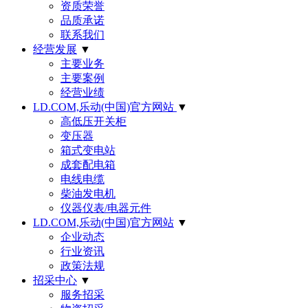
资质荣誉
品质承诺
联系我们
经营发展
▼
主要业务
主要案例
经营业绩
LD.COM,乐动(中国)官方网站
▼
高低压开关柜
变压器
箱式变电站
成套配电箱
电线电缆
柴油发电机
仪器仪表/电器元件
LD.COM,乐动(中国)官方网站
▼
企业动态
行业资讯
政策法规
招采中心
▼
服务招采