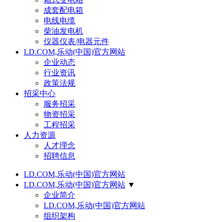
成套配电箱
电线电缆
柴油发电机
仪器仪表/电器元件
LD.COM,乐动(中国)官方网站
企业动态
行业资讯
政策法规
招采中心
服务招采
物资招采
工程招采
人力资源
人才理念
招聘信息
LD.COM,乐动(中国)官方网站
LD.COM,乐动(中国)官方网站
▼
企业简介
LD.COM,乐动(中国)官方网站
组织架构