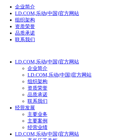
企业简介
LD.COM,乐动(中国)官方网站
组织架构
资质荣誉
品质承诺
联系我们
LD.COM,乐动(中国)官方网站
企业简介
LD.COM,乐动(中国)官方网站
组织架构
资质荣誉
品质承诺
联系我们
经营发展
主要业务
主要案例
经营业绩
LD.COM,乐动(中国)官方网站