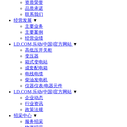
资质荣誉
品质承诺
联系我们
经营发展
▼
主要业务
主要案例
经营业绩
LD.COM,乐动(中国)官方网站
▼
高低压开关柜
变压器
箱式变电站
成套配电箱
电线电缆
柴油发电机
仪器仪表/电器元件
LD.COM,乐动(中国)官方网站
▼
企业动态
行业资讯
政策法规
招采中心
▼
服务招采