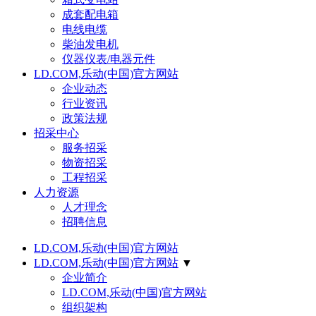
成套配电箱
电线电缆
柴油发电机
仪器仪表/电器元件
LD.COM,乐动(中国)官方网站
企业动态
行业资讯
政策法规
招采中心
服务招采
物资招采
工程招采
人力资源
人才理念
招聘信息
LD.COM,乐动(中国)官方网站
LD.COM,乐动(中国)官方网站
▼
企业简介
LD.COM,乐动(中国)官方网站
组织架构