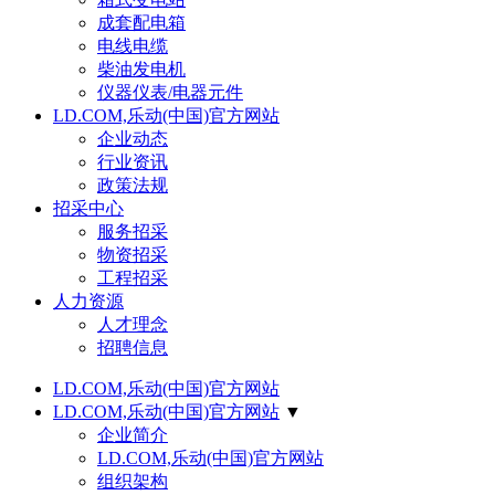
成套配电箱
电线电缆
柴油发电机
仪器仪表/电器元件
LD.COM,乐动(中国)官方网站
企业动态
行业资讯
政策法规
招采中心
服务招采
物资招采
工程招采
人力资源
人才理念
招聘信息
LD.COM,乐动(中国)官方网站
LD.COM,乐动(中国)官方网站
▼
企业简介
LD.COM,乐动(中国)官方网站
组织架构