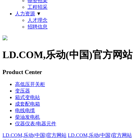
物资招采
工程招采
人力资源
▼
人才理念
招聘信息
LD.COM,乐动(中国)官方网站
Product Center
高低压开关柜
变压器
箱式变电站
成套配电箱
电线电缆
柴油发电机
仪器仪表/电器元件
LD.COM,乐动(中国)官方网站
LD.COM,乐动(中国)官方网站