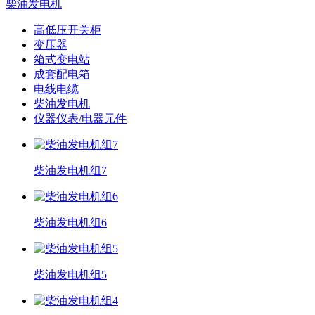
柴油发电机
高低压开关柜
变压器
箱式变电站
成套配电箱
电线电缆
柴油发电机
仪器仪表/电器元件
柴油发电机组7
柴油发电机组6
柴油发电机组5