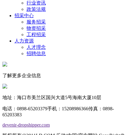
行业资讯
政策法规
招采中心
服务招采
物资招采
工程招采
人力资源
人才理念
招聘信息
了解更多企业信息
地址：海口市美兰区国兴大道5号海南大厦10层
电话：0898-65203379
手机：15208986366
传真：0898-
65203383
devenir-dropshipper.com