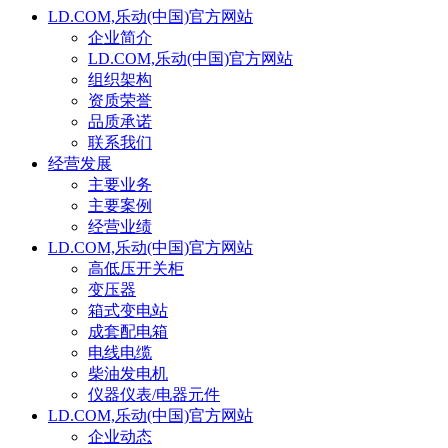
LD.COM,乐动(中国)官方网站
企业简介
LD.COM,乐动(中国)官方网站
组织架构
资质荣誉
品质承诺
联系我们
经营发展
主要业务
主要案例
经营业绩
LD.COM,乐动(中国)官方网站
高低压开关柜
变压器
箱式变电站
成套配电箱
电线电缆
柴油发电机
仪器仪表/电器元件
LD.COM,乐动(中国)官方网站
企业动态