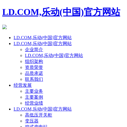
LD.COM,乐动(中国)官方网站
LD.COM,乐动(中国)官方网站
LD.COM,乐动(中国)官方网站
企业简介
LD.COM,乐动(中国)官方网站
组织架构
资质荣誉
品质承诺
联系我们
经营发展
主要业务
主要案例
经营业绩
LD.COM,乐动(中国)官方网站
高低压开关柜
变压器
箱式变电站