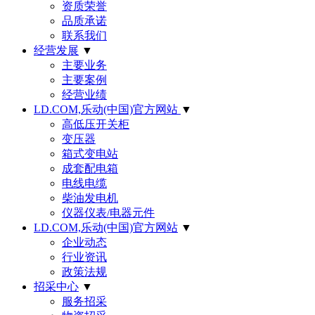
资质荣誉
品质承诺
联系我们
经营发展
▼
主要业务
主要案例
经营业绩
LD.COM,乐动(中国)官方网站
▼
高低压开关柜
变压器
箱式变电站
成套配电箱
电线电缆
柴油发电机
仪器仪表/电器元件
LD.COM,乐动(中国)官方网站
▼
企业动态
行业资讯
政策法规
招采中心
▼
服务招采