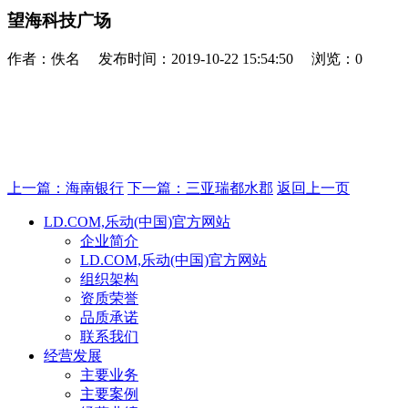
望海科技广场
作者：佚名 发布时间：2019-10-22 15:54:50 浏览：0
上一篇：
海南银行
下一篇：
三亚瑞都水郡
返回上一页
LD.COM,乐动(中国)官方网站
企业简介
LD.COM,乐动(中国)官方网站
组织架构
资质荣誉
品质承诺
联系我们
经营发展
主要业务
主要案例