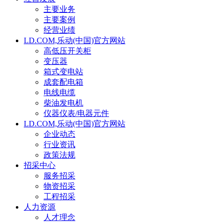
主要业务
主要案例
经营业绩
LD.COM,乐动(中国)官方网站
高低压开关柜
变压器
箱式变电站
成套配电箱
电线电缆
柴油发电机
仪器仪表/电器元件
LD.COM,乐动(中国)官方网站
企业动态
行业资讯
政策法规
招采中心
服务招采
物资招采
工程招采
人力资源
人才理念