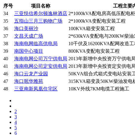
序号
项目名称
工程主要
34
三亚悦信希尔顿逸林酒店
2*1000kVA配电房高低压配电
35
五指山三月三购物广场
2*1000kVA变配电安装工程
36
海口美丽沙
100KVA箱变安装工程
37
文昌天成广场
2*630kVA变配电与200KW
38
海南电网临高供电局
10千伏及16200KVA配网改造
39
南国中心项目
800KVA变配电安装工程
40
海南电网公司万宁供电局
2013年新增中央投资万宁供电
41
海南电网公司定安供电局
2013年新增中央投资定安供电
46
海口云龙产业园
50KVA组合式箱式变电站安装
47
海口珉华雅苑
315KVA箱变及50KW柴油发
48
三亚南新凤凰住宅区
10KV外线7KM电缆工程施工
2
3
4
5
6