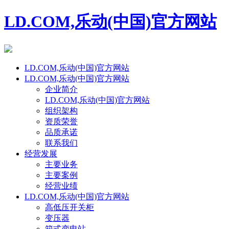
LD.COM,乐动(中国)官方网站
LD.COM,乐动(中国)官方网站
LD.COM,乐动(中国)官方网站
企业简介
LD.COM,乐动(中国)官方网站
组织架构
资质荣誉
品质承诺
联系我们
经营发展
主要业务
主要案例
经营业绩
LD.COM,乐动(中国)官方网站
高低压开关柜
变压器
箱式变电站